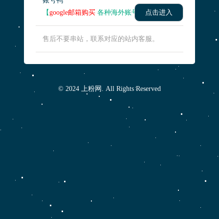
账号鸭
【
google邮箱购买
各种海外账号】
点击进入
售后不要串站，联系对应的站内客服。
© 2024 上粉网. All Rights Reserved