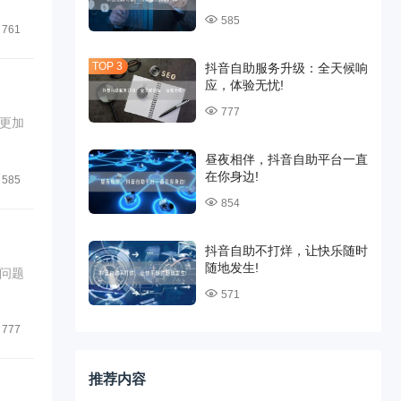
585
761
抖音自助服务升级：全天候响
应，体验无忧!
777
更加
昼夜相伴，抖音自助平台一直
在你身边!
585
854
抖音自助不打烊，让快乐随时
随地发生!
问题
571
777
推荐内容