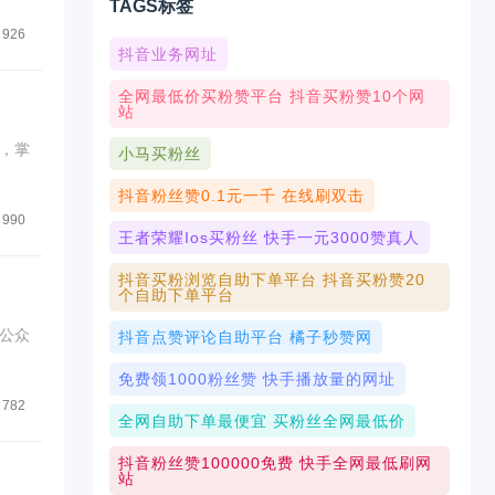
TAGS标签
926
抖音业务网址
全网最低价买粉赞平台 抖音买粉赞10个网
站
，掌
小马买粉丝
抖音粉丝赞0.1元一千 在线刷双击
990
王者荣耀ios买粉丝 快手一元3000赞真人
抖音买粉浏览自助下单平台 抖音买粉赞20
个自助下单平台
公众
抖音点赞评论自助平台 橘子秒赞网
免费领1000粉丝赞 快手播放量的网址
782
全网自助下单最便宜 买粉丝全网最低价
抖音粉丝赞100000免费 快手全网最低刷网
站