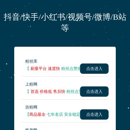
抖音/快手/小红书/视频号/微博/B站
等
粉丝库
【
刷量平台 速度快
粉丝点赞播放量 】
点击进入
上粉网
【
首选 价格低 售后快
粉丝点赞播放量 】
点击进入
吉粉网
【
商品最全
七年老店 安全稳定】
点击进入