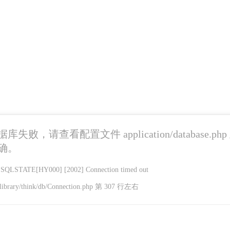
失败，请查看配置文件 application/database.ph
确。
LSTATE[HY000] [2002] Connection timed out
library/think/db/Connection.php 第 307 行左右