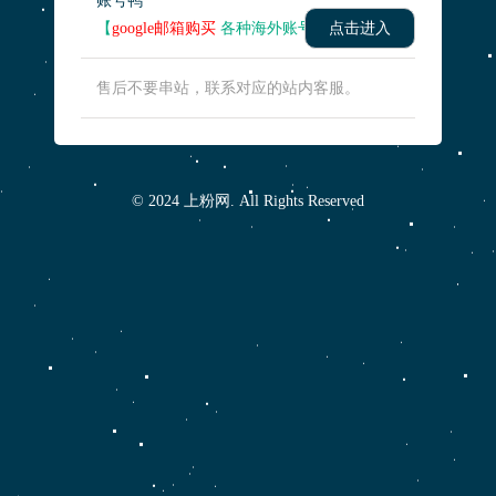
账号鸭
【
google邮箱购买
各种海外账号】
点击进入
售后不要串站，联系对应的站内客服。
© 2024 上粉网. All Rights Reserved