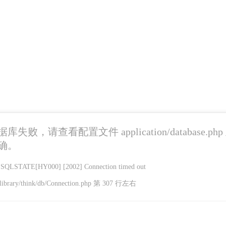
失败，请查看配置文件 application/database.ph
确。
LSTATE[HY000] [2002] Connection timed out
library/think/db/Connection.php 第 307 行左右