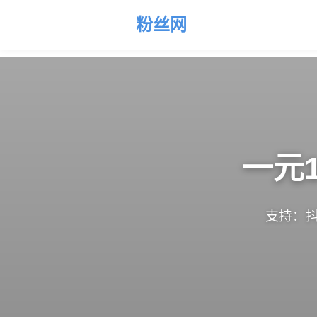
粉丝网
一元
支持：抖