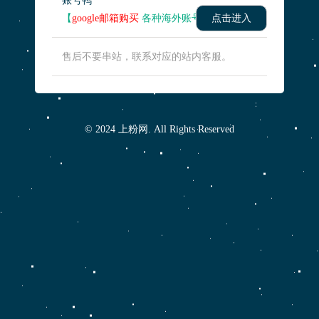
账号鸭
【
google邮箱购买
各种海外账号】
点击进入
售后不要串站，联系对应的站内客服。
© 2024 上粉网. All Rights Reserved