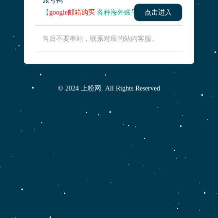
账号鸭
【
google邮箱购买
各种海外账号】
点击进入
售后不要串站，联系对应的站内客服。
© 2024 上粉网. All Rights Reserved