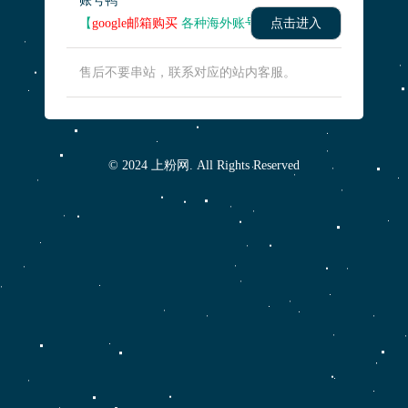
账号鸭
【
google邮箱购买
各种海外账号】
点击进入
售后不要串站，联系对应的站内客服。
© 2024 上粉网. All Rights Reserved