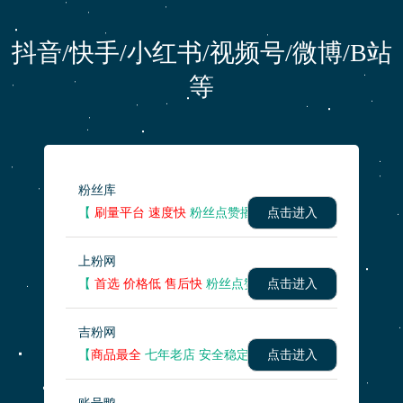
抖音/快手/小红书/视频号/微博/B站
等
粉丝库
【
刷量平台 速度快
粉丝点赞播放量 】
点击进入
上粉网
【
首选 价格低 售后快
粉丝点赞播放量 】
点击进入
吉粉网
【
商品最全
七年老店 安全稳定】
点击进入