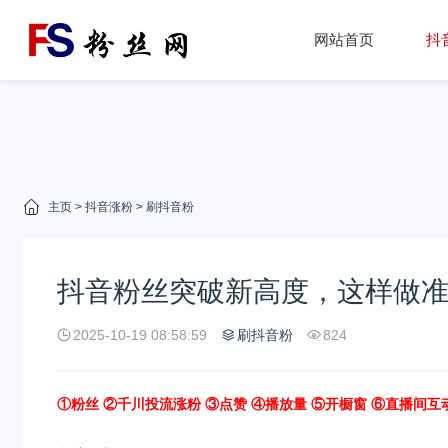
网站首页
抖
主页
>
抖音涨粉
>
刷抖音粉
抖音粉丝突破新高度，这样做
2025-10-19 08:58:59
刷抖音粉
824
①粉丝 ②千川投流涨粉 ③点赞 ④播放量 ⑤开橱窗 ⑥直播间互