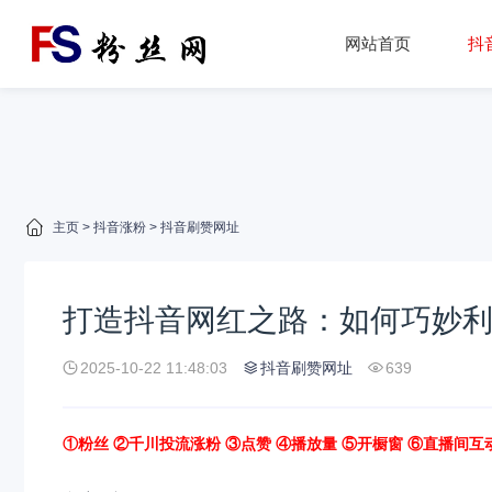
网站首页
抖
主页
>
抖音涨粉
>
抖音刷赞网址
打造抖音网红之路：如何巧妙利
2025-10-22 11:48:03
抖音刷赞网址
639
①粉丝 ②千川投流涨粉 ③点赞 ④播放量 ⑤开橱窗 ⑥直播间互