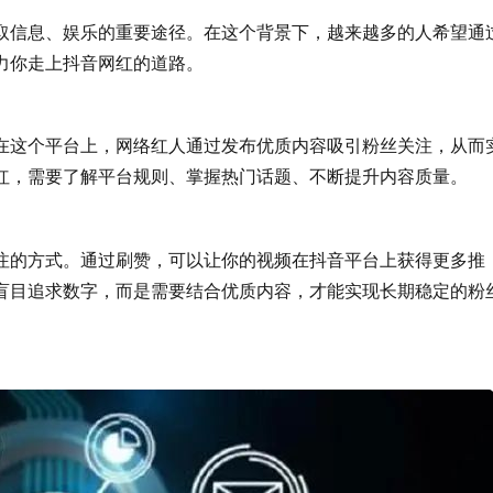
、娱乐的重要途径。在这个背景下，越来越多的人希望通
你走上抖音网红的道路。
在这个平台上，网络红人通过发布优质内容吸引粉丝关注，从而
，需要了解平台规则、掌握热门话题、不断提升内容质量。
式。通过刷赞，可以让你的视频在抖音平台上获得更多推
简单的盲目追求数字，而是需要结合优质内容，才能实现长期稳定的粉