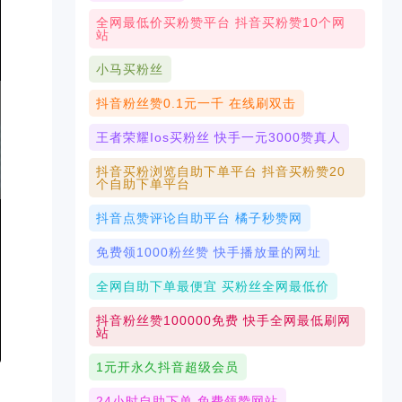
全网最低价买粉赞平台 抖音买粉赞10个网
站
小马买粉丝
抖音粉丝赞0.1元一千 在线刷双击
王者荣耀ios买粉丝 快手一元3000赞真人
抖音买粉浏览自助下单平台 抖音买粉赞20
个自助下单平台
抖音点赞评论自助平台 橘子秒赞网
免费领1000粉丝赞 快手播放量的网址
全网自助下单最便宜 买粉丝全网最低价
抖音粉丝赞100000免费 快手全网最低刷网
站
1元开永久抖音超级会员
24小时自助下单 免费领赞网站