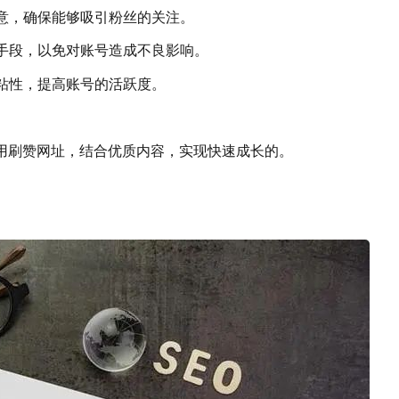
，确保能够吸引粉丝的关注。
法手段，以免对账号造成不良影响。
性，提高账号的活跃度。
，结合优质内容，实现快速成长的。