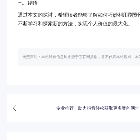
七、结语
通过本文的探讨，希望读者能够了解如何巧妙利用刷赞网址
不断学习和探索新的方法，实现个人价值的最大化。
免责声明：本站所有信息均来源于互联网搜集，并不代表本站观点，本
专业推荐：助力抖音轻松获取更多赞的网址