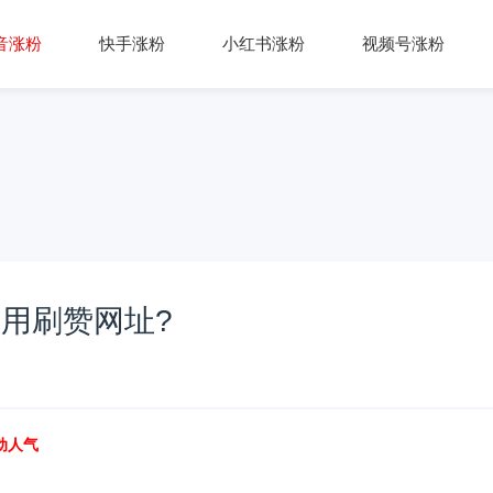
音涨粉
快手涨粉
小红书涨粉
视频号涨粉
用刷赞网址?
动人气