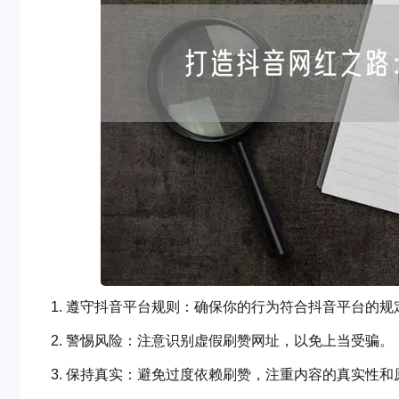
1. 遵守抖音平台规则：确保你的行为符合抖音平台的规定
2. 警惕风险：注意识别虚假刷赞网址，以免上当受骗。
3. 保持真实：避免过度依赖刷赞，注重内容的真实性和原创性