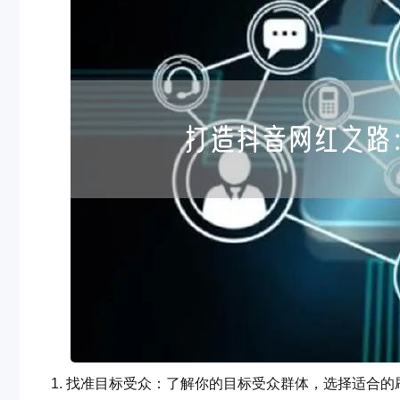
1. 找准目标受众：了解你的目标受众群体，选择适合的刷赞方