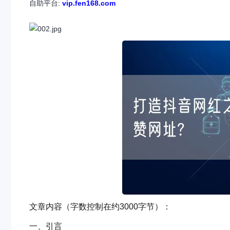
自助平台:
vip.fen168.com
文章内容（字数控制在约3000字节）：
一、引言