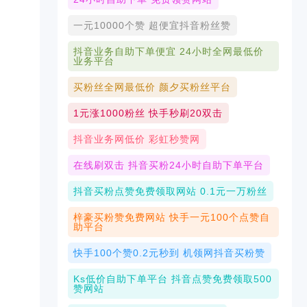
一元10000个赞 超便宜抖音粉丝赞
抖音业务自助下单便宜 24小时全网最低价
业务平台
买粉丝全网最低价 颜夕买粉丝平台
1元涨1000粉丝 快手秒刷20双击
抖音业务网低价 彩虹秒赞网
在线刷双击 抖音买粉24小时自助下单平台
抖音买粉点赞免费领取网站 0.1元一万粉丝
梓豪买粉赞免费网站 快手一元100个点赞自
助平台
快手100个赞0.2元秒到 机领网抖音买粉赞
Ks低价自助下单平台 抖音点赞免费领取500
赞网站