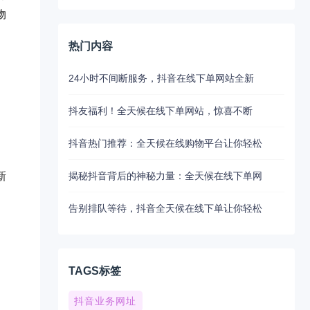
物
热门内容
24小时不间断服务，抖音在线下单网站全新
抖友福利！全天候在线下单网站，惊喜不断
抖音热门推荐：全天候在线购物平台让你轻松
新
揭秘抖音背后的神秘力量：全天候在线下单网
告别排队等待，抖音全天候在线下单让你轻松
TAGS标签
抖音业务网址