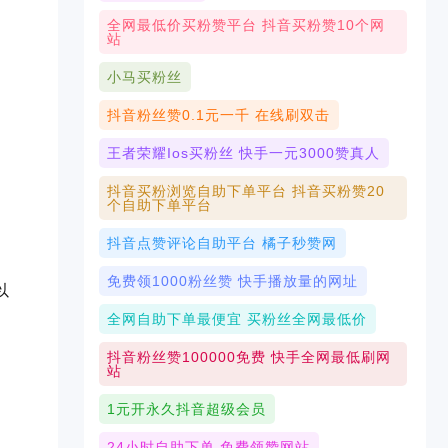
全网最低价买粉赞平台 抖音买粉赞10个网
站
小马买粉丝
抖音粉丝赞0.1元一千 在线刷双击
王者荣耀ios买粉丝 快手一元3000赞真人
抖音买粉浏览自助下单平台 抖音买粉赞20
个自助下单平台
抖音点赞评论自助平台 橘子秒赞网
免费领1000粉丝赞 快手播放量的网址
以
全网自助下单最便宜 买粉丝全网最低价
抖音粉丝赞100000免费 快手全网最低刷网
站
1元开永久抖音超级会员
24小时自助下单 免费领赞网站