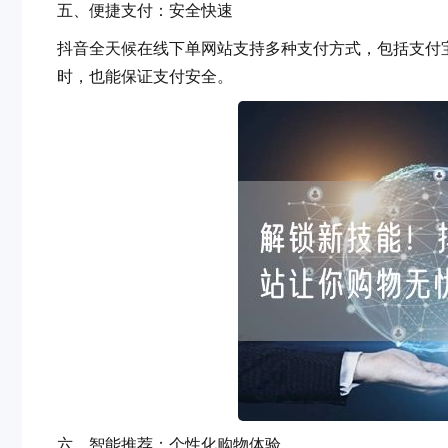
五、便捷支付：安全快速
抖音全天候在线下单网站支持多种支付方式，包括支付宝
时，也能保证支付安全。
六、智能推荐：个性化购物体验