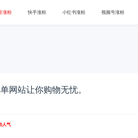
音涨粉
快手涨粉
小红书涨粉
视频号涨粉
下单网站让你购物无忧。
动人气