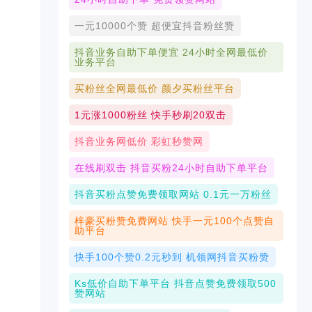
一元10000个赞 超便宜抖音粉丝赞
抖音业务自助下单便宜 24小时全网最低价
业务平台
买粉丝全网最低价 颜夕买粉丝平台
1元涨1000粉丝 快手秒刷20双击
抖音业务网低价 彩虹秒赞网
在线刷双击 抖音买粉24小时自助下单平台
抖音买粉点赞免费领取网站 0.1元一万粉丝
梓豪买粉赞免费网站 快手一元100个点赞自
助平台
快手100个赞0.2元秒到 机领网抖音买粉赞
Ks低价自助下单平台 抖音点赞免费领取500
赞网站