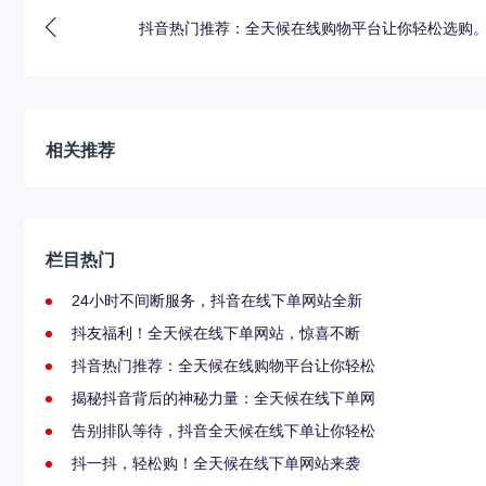
抖音热门推荐：全天候在线购物平台让你轻松选购
相关推荐
栏目热门
24小时不间断服务，抖音在线下单网站全新
抖友福利！全天候在线下单网站，惊喜不断
抖音热门推荐：全天候在线购物平台让你轻松
揭秘抖音背后的神秘力量：全天候在线下单网
告别排队等待，抖音全天候在线下单让你轻松
抖一抖，轻松购！全天候在线下单网站来袭