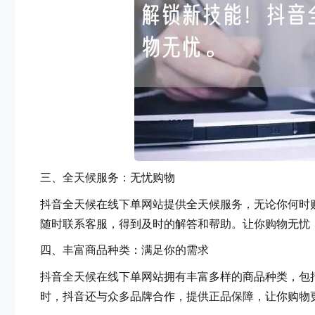
三、全天候服务：无忧购物
抖音全天候在线下单网站提供全天候服务，无论你何时购物
随时联系客服，得到及时的解答和帮助。让你购物无忧
四、丰富商品种类：满足你的需求
抖音全天候在线下单网站拥有丰富多样的商品种类，包括服装
时，抖音还与众多品牌合作，提供正品保障，让你购物更