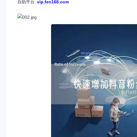
自助平台:
vip.fen168.com