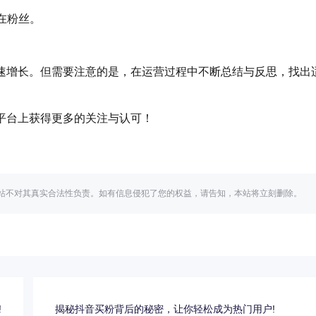
在粉丝。
。但需要注意的是，在运营过程中不断总结与反思，找出
平台上获得更多的关注与认可！
站不对其真实合法性负责。如有信息侵犯了您的权益，请告知，本站将立刻删除。
!
揭秘抖音买粉背后的秘密，让你轻松成为热门用户!