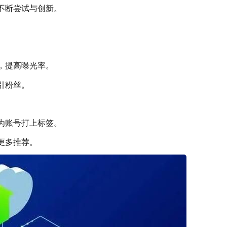
断尝试与创新。
提高曝光率。
引粉丝。
为账号打上标签。
推荐。