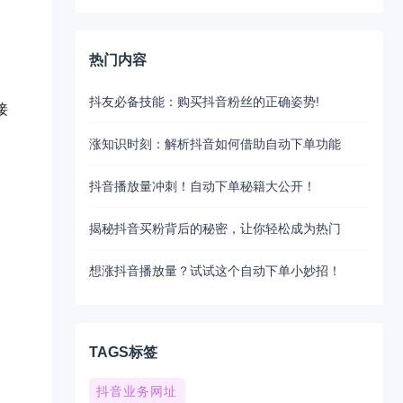
热门内容
抖友必备技能：购买抖音粉丝的正确姿势!
接
涨知识时刻：解析抖音如何借助自动下单功能
抖音播放量冲刺！自动下单秘籍大公开！
揭秘抖音买粉背后的秘密，让你轻松成为热门
想涨抖音播放量？试试这个自动下单小妙招！
TAGS标签
抖音业务网址