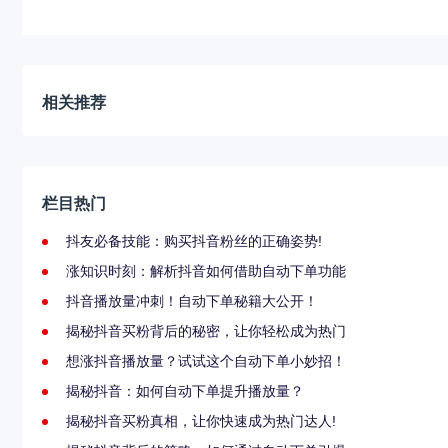
相关推荐
栏目热门
抖友必备技能：购买抖音粉丝的正确姿势!
涨知识时刻：解析抖音如何借助自动下单功能
抖音播放量冲刺！自动下单秘籍大公开！
揭秘抖音买粉背后的秘密，让你轻松成为热门
想涨抖音播放量？试试这个自动下单小妙招！
揭秘抖音：如何自动下单提升播放量？
揭秘抖音买粉真相，让你快速成为热门达人!