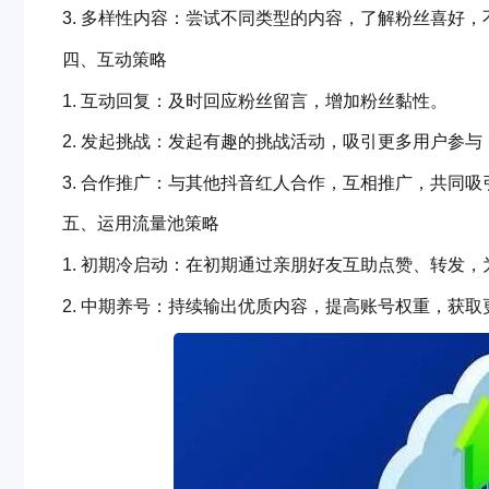
3. 多样性内容：尝试不同类型的内容，了解粉丝喜好，不
四、互动策略
1. 互动回复：及时回应粉丝留言，增加粉丝黏性。
2. 发起挑战：发起有趣的挑战活动，吸引更多用户参与，
3. 合作推广：与其他抖音红人合作，互相推广，共同吸
五、运用流量池策略
1. 初期冷启动：在初期通过亲朋好友互助点赞、转发，
2. 中期养号：持续输出优质内容，提高账号权重，获取更多