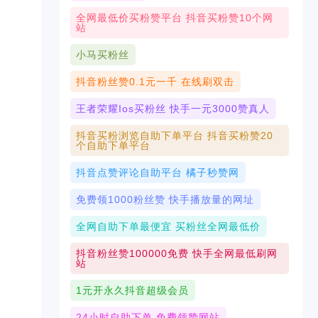
全网最低价买粉赞平台 抖音买粉赞10个网
站
小马买粉丝
抖音粉丝赞0.1元一千 在线刷双击
王者荣耀ios买粉丝 快手一元3000赞真人
抖音买粉浏览自助下单平台 抖音买粉赞20
个自助下单平台
抖音点赞评论自助平台 橘子秒赞网
免费领1000粉丝赞 快手播放量的网址
全网自助下单最便宜 买粉丝全网最低价
抖音粉丝赞100000免费 快手全网最低刷网
站
1元开永久抖音超级会员
24小时自助下单 免费领赞网站