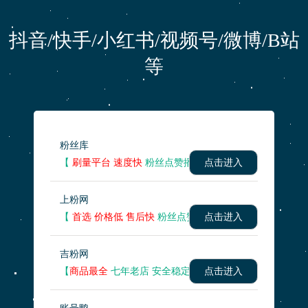
抖音/快手/小红书/视频号/微博/B站
等
粉丝库
【
刷量平台 速度快
粉丝点赞播放量 】
点击进入
上粉网
【
首选 价格低 售后快
粉丝点赞播放量 】
点击进入
吉粉网
【
商品最全
七年老店 安全稳定】
点击进入