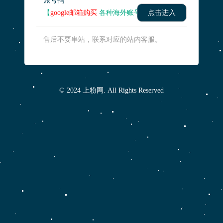
账号鸭
【
google邮箱购买
各种海外账号】
点击进入
售后不要串站，联系对应的站内客服。
© 2024 上粉网. All Rights Reserved