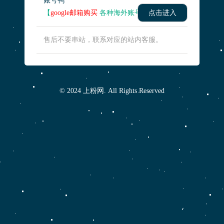
账号鸭
【
google邮箱购买
各种海外账号】
点击进入
售后不要串站，联系对应的站内客服。
© 2024 上粉网. All Rights Reserved